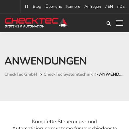
IT
Blog
Über uns
Karriere
Anfragen
/ EN
/ DE
ANWENDUNGEN
CheckTec GmbH
>
CheckTec Systemtechnik
>
ANWENDUNGEN
Komplette Steuerungs- und
Automatisierungssysteme für verschiedenste