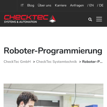
IT
Blog
Über uns
Karriere
Anfragen
/ EN
/ DE
Roboter-Programmierung
CheckTec GmbH
>
CheckTec Systemtechnik
>
Roboter-Programmierung