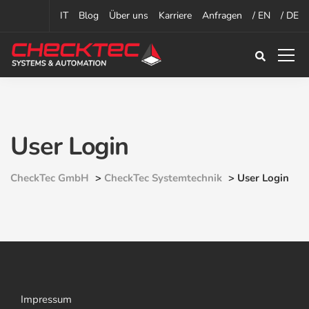
IT
Blog
Über uns
Karriere
Anfragen
/ EN
/ DE
User Login
CheckTec GmbH
>
CheckTec Systemtechnik
>
User Login
Impressum