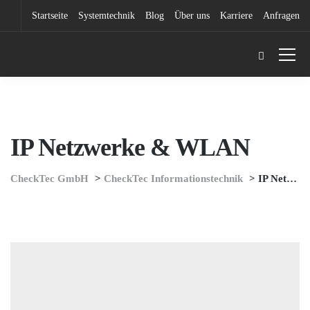
Startseite
Systemtechnik
Blog
Über uns
Karriere
Anfragen
IP Netzwerke & WLAN
CheckTec GmbH
>
CheckTec Informationstechnik
>
IP Netzwerke & WLAN