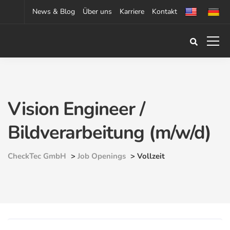
News & Blog
Über uns
Karriere
Kontakt
Vision Engineer /
Bildverarbeitung (m/w/d)
CheckTec GmbH
>
Job Openings
>
Vollzeit